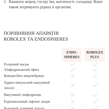
Вживати жирну, гостру їжу, копченості, солодощі. Вони
також затримують рідину в організмі.
ПОРІВНЯННЯ АПАРАТІВ
ROBOLEX ТА ENDOSPHERES
ENDO-
ROBOLEX
SPHERES
PLUS
Роліковий масаж
Лімфодренажний ефект
Компресійна мікровібрація
Ударно-імпульсний вакуумний
ліполіз
Вакуумний лімфодренаж
Радіохвильовий ліфтинг шкіри
Холодний лазерний ліполіз