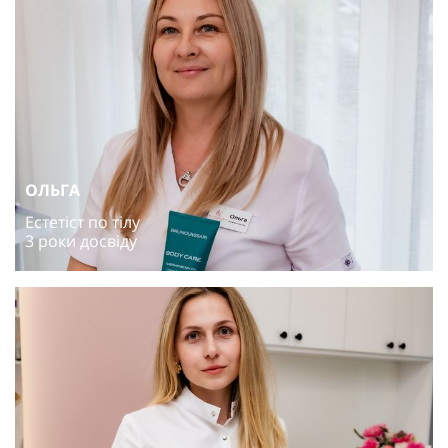
ОЛЬГА
Естетіст по тілу
3 роки досвіду