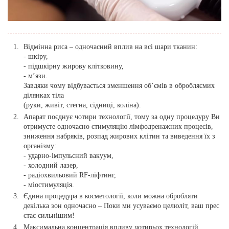
Відмінна риса
–
одночасний вплив на всі шари тканин:
- шкіру,
- підшкірну жирову клітковину,
- м’язи.
Завдяки чому відбувається зменшення об’ємів в обробляємих
ділянках тіла
(руки, живіт, стегна, сідниці, коліна).
Апарат поєднує чотири технології, тому за одну процедуру Ви
отримуєте одночасно стимуляцію лімфодренажних процесів,
зниження набряків, розпад жирових клітин та виведення їх з
організму:
- ударно-імпульсний вакуум,
- холодний лазер,
- радіохвильовий RF-ліфтинг,
- міостимуляція.
Єдина процедура в косметології, коли можна обробляти
декілька зон одночасно – Поки ми усуваємо целюліт, ваш прес
стає сильнішим!
Максимальна концентрація впливу чотирьох технологій