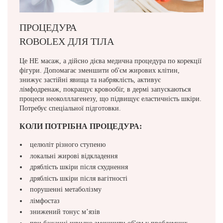
ПРОЦЕДУРА
ПРОЦЕДУРА ROBOLEX
ROBOLEX ДЛЯ ТІЛА
ДЛЯ ОБЛИЧЧЯ
Це НЕ масаж, а дійсно дієва медична процедура по корекції
Безпечна та ефективна підтяжка контуру обличчя. Для
фігури. Допомагає зменшити об'єм жирових клітин,
обличчя використовується спеціальна маніпула. Вона діє
знижує застійні явища та набряклість, активує
дуже дбайливо, не травмує та не розтягує шкіру.
лімфодренаж, покращує кровообіг, в дермі запускаються
КОЛИ ПОТРІБНА ПРОЦЕДУРА:
процеси неоколллагенезу, що підвищує еластичність шкіри.
Потребує спеціальної підготовки.
зморшки та виражені носогубні складки
КОЛИ ПОТРІБНА ПРОЦЕДУРА:
знижений тонус шкіри
вікове опущення контуру обличчя (птоз)
целюліт різного ступеню
розширені пори
локальні жирові відкладення
в'ялість шкіри обличчя, шиї та зони декольте
дряблість шкіри після схуднення
набряки та зморшки в області навколо очей
дряблість шкіри після вагітності
атрофічні рубці, застійні плями
порушенні метаболізму
лімфостаз
РЕКОМЕНДАЦІЯ. Перед проведенням Robolex-терапії
рекомендується 2-3 процедури ендосфери обличчя або
знижений тонус м’язів
ручний масаж обличчя для усунення набряків тканин.