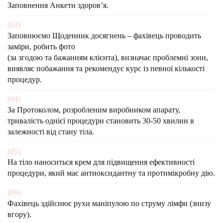
Заповнення Анкети здоров’я.
(03)
Заповнюємо Щоденник досягнень – фахівець проводить
заміри, робить фото
(за згодою та бажанням
клієнта), визначає проблемні зони,
виявляє побажання та
рекомендує курс із певної кількості
процедур.
(04)
За Протоколом, розробленим виробником апарату,
тривалість однієї процедури
становить
30-50
хвилин в
залежності від стану тіла.
(05)
На тіло наноситься крем для підвищення ефективності
процедури, який має антиоксидантну та протимікробну дію.
(06)
Фахівець здійснює рухи маніпулою по струму лімфи (знизу
вгору).