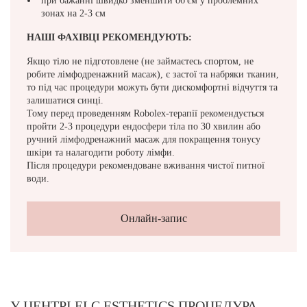
при бажанні швидко зменшити об'єм у проблемних
Рекомендується 1-2 процедури на тиждень, курс 5
зонах на 2-3 см
процедур.
Для усунення другого підборіддя рекомендується
НАШІ ФАХІВЦІ РЕКОМЕНДУЮТЬ:
поєднувати
Robolex-терапію з ліполітиками.
Якщо тіло не підготовлене (не займаєтесь спортом, не
*Якщо у вас є філери, вони можуть порушувати роботу
робите лімфодренажний масаж), є застої та набряки тканин,
відтоку лімфи, що призводить до набряків обличчя, тому
то під час процедури можуть бути дискомфортні відчуття та
попередньо рекомендується ендосфера обличчя.
залишатися синці.
Тому перед проведенням Robolex-терапії рекомендується
пройти 2-3 процедури ендосфери тіла по 30 хвилин або
ручний лімфодренажний масаж для покращення тонусу
шкіри та налагодити роботу лімфи.
Після процедури рекомендоване вживання чистої питної
води.
Онлайн-запис
У ЦЕНТРІ ELC ESTHETICS ПРОЦЕДУРА